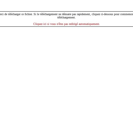
rci de télécharger ce fichier. Si le téléchargement ne démarre pas rapidement, cliquez ci-dessous pour commencer
téléchargement.
Cliquez ici si vous n'êtes pas redirigé automatiquement.