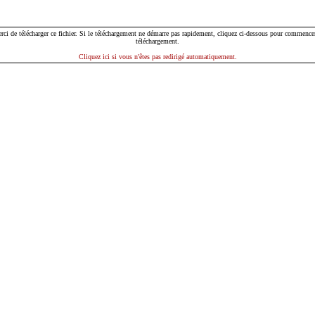
rci de télécharger ce fichier. Si le téléchargement ne démarre pas rapidement, cliquez ci-dessous pour commencer
téléchargement.
Cliquez ici si vous n'êtes pas redirigé automatiquement.