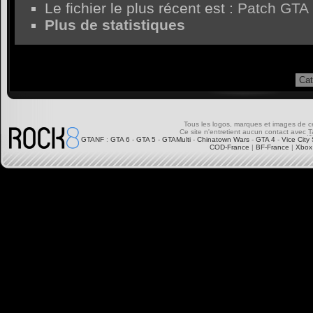
Le fichier le plus récent est :
Patch GTA 
Plus de statistiques
Tous les logos, marques et images de ce s
Ce site n'entretient aucun contact avec
T
GTANF
:
GTA 6
-
GTA 5
-
GTAMulti
-
Chinatown Wars
-
GTA 4
-
Vice City 
COD-France
|
BF-France
|
Xbox