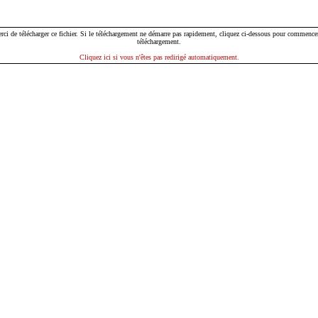
rci de télécharger ce fichier. Si le téléchargement ne démarre pas rapidement, cliquez ci-dessous pour commencer
téléchargement.
Cliquez ici si vous n'êtes pas redirigé automatiquement.