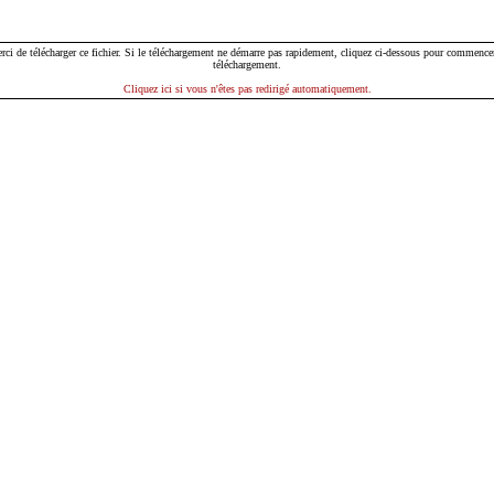
rci de télécharger ce fichier. Si le téléchargement ne démarre pas rapidement, cliquez ci-dessous pour commencer
téléchargement.
Cliquez ici si vous n'êtes pas redirigé automatiquement.