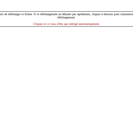
rci de télécharger ce fichier. Si le téléchargement ne démarre pas rapidement, cliquez ci-dessous pour commencer
téléchargement.
Cliquez ici si vous n'êtes pas redirigé automatiquement.