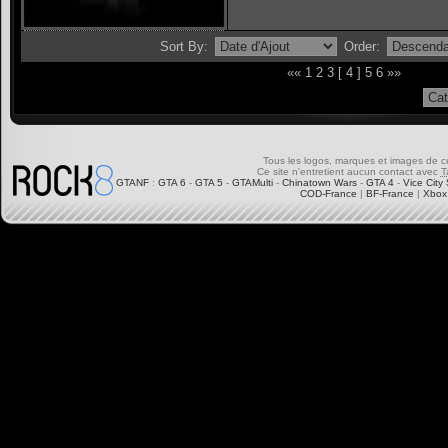
Sort By:
Order:
««
1
2
3
[ 4 ]
5
6
»»
Tous les logos, marques et images de ce s
Ce site n'entretient aucun contact avec
T
GTANF
:
GTA 6
-
GTA 5
-
GTAMulti
-
Chinatown Wars
-
GTA 4
-
Vice City 
COD-France
|
BF-France
|
Xbox