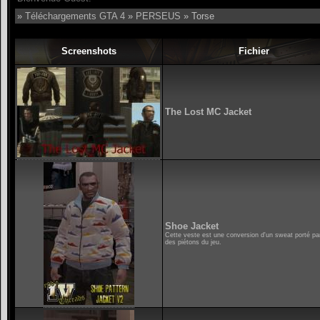
»
Téléchargements GTA 4
»
PERSEUS
» Torse
Screenshots
Fichier
The Lost MC Jacket
Shoe Jacket
Cette veste est une conversion d'un sweat porté par
des piétons du jeu.