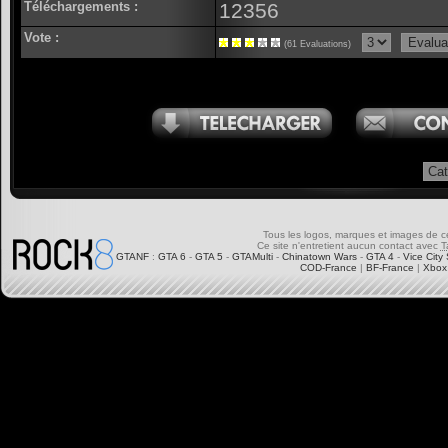
Téléchargements :
12356
Vote :
(61 Evaluations)
Tous les logos, marques et images de ce s
Ce site n'entretient aucun contact avec
T
GTANF
:
GTA 6
-
GTA 5
-
GTAMulti
-
Chinatown Wars
-
GTA 4
-
Vice City 
COD-France
|
BF-France
|
Xbox