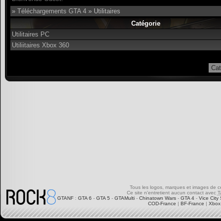
»
Téléchargements GTA 4
» Utilitaires
Catégorie
Utilitaires PC
Utiliitaires Xbox 360
Tous les logos, marques et images de ce s
Ce site n'entretient aucun contact avec
T
GTANF
:
GTA 6
-
GTA 5
-
GTAMulti
-
Chinatown Wars
-
GTA 4
-
Vice City 
COD-France
|
BF-France
|
Xbox