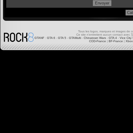
Tous les logos, marques et images de ce s
Ce site n'entretient aucun contact avec
T
GTANF
:
GTA 6
-
GTA 5
-
GTAMulti
-
Chinatown Wars
-
GTA 4
-
Vice City 
COD-France
|
BF-France
|
Xbox