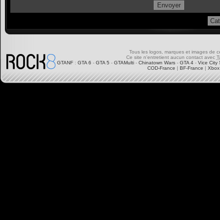
Tous les logos, marques et images de ce s
Ce site n'entretient aucun contact avec
T
GTANF
:
GTA 6
-
GTA 5
-
GTAMulti
-
Chinatown Wars
-
GTA 4
-
Vice City 
COD-France
|
BF-France
|
Xbox