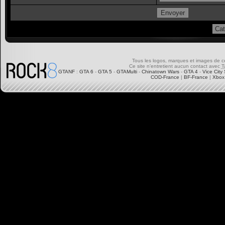
Tous les logos, marques et images de ce s
Ce site n'entretient aucun contact avec
T
GTANF
:
GTA 6
-
GTA 5
-
GTAMulti
-
Chinatown Wars
-
GTA 4
-
Vice City 
COD-France
|
BF-France
|
Xbox