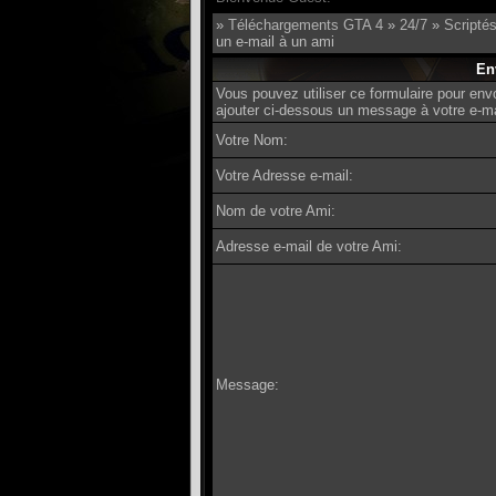
»
Téléchargements GTA 4
»
24/7
»
Scriptés 
un e-mail à un ami
En
Vous pouvez utiliser ce formulaire pour env
ajouter ci-dessous un message à votre e-ma
Votre Nom:
Votre Adresse e-mail:
Nom de votre Ami:
Adresse e-mail de votre Ami:
Message: