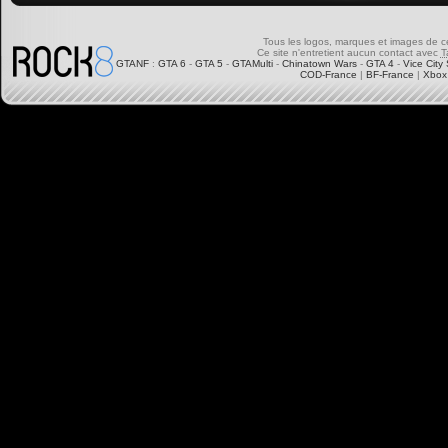
Tous les logos, marques et images de ce s
Ce site n'entretient aucun contact avec
T
GTANF
:
GTA 6
-
GTA 5
-
GTAMulti
-
Chinatown Wars
-
GTA 4
-
Vice City 
COD-France
|
BF-France
|
Xbox