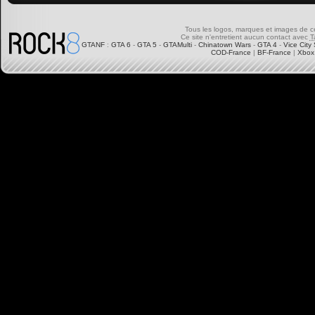
Tous les logos, marques et images de ce s
Ce site n'entretient aucun contact avec
T
GTANF
:
GTA 6
-
GTA 5
-
GTAMulti
-
Chinatown Wars
-
GTA 4
-
Vice City 
COD-France
|
BF-France
|
Xbox