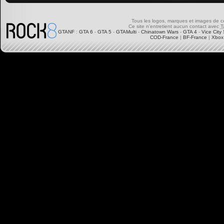
Tous les logos, marques et images de ce s
Ce site n'entretient aucun contact avec
T
GTANF
:
GTA 6
-
GTA 5
-
GTAMulti
-
Chinatown Wars
-
GTA 4
-
Vice City 
COD-France
|
BF-France
|
Xbox