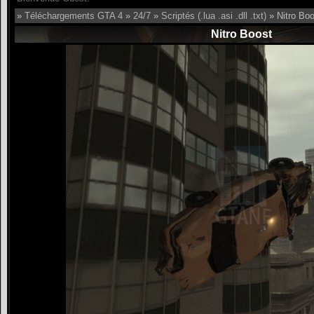
»
Téléchargements GTA 4
»
24/7
»
Scriptés (.lua .asi .dll .txt)
» Nitro Boo
Nitro Boost