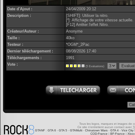
Date d'Ajout :
24/04/2009 20:12
Description :
[SHIFT]: Utiliser la nitro.
[²]: Affichage de votre vitesse actuelle.
[F12] Arrêter l'effet Nitro.
Créateur/Auteur :
Anonyme
Taille :
40ko
Testeur :
*OGM*_2Pac
Dernier téléchargement :
08/08/2026 17:40
Téléchargements :
1991
Vote :
(5 Evaluations)
Tous les logos, marques et images de ce s
Ce site n'entretient aucun contact avec
T
GTANF
:
GTA 6
-
GTA 5
-
GTAMulti
-
Chinatown Wars
-
GTA 4
-
Vice City 
COD-France
|
BF-France
|
Xbox