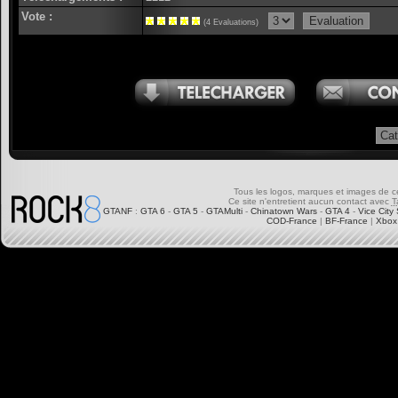
Vote :
(4 Evaluations)
Tous les logos, marques et images de ce s
Ce site n'entretient aucun contact avec
T
GTANF
:
GTA 6
-
GTA 5
-
GTAMulti
-
Chinatown Wars
-
GTA 4
-
Vice City 
COD-France
|
BF-France
|
Xbox