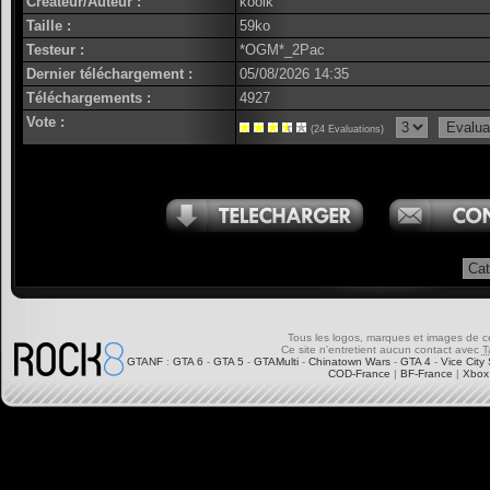
Créateur/Auteur :
koolk
Taille :
59ko
Testeur :
*OGM*_2Pac
Dernier téléchargement :
05/08/2026 14:35
Téléchargements :
4927
Vote :
(24 Evaluations)
Tous les logos, marques et images de ce s
Ce site n'entretient aucun contact avec
T
GTANF
:
GTA 6
-
GTA 5
-
GTAMulti
-
Chinatown Wars
-
GTA 4
-
Vice City 
COD-France
|
BF-France
|
Xbox