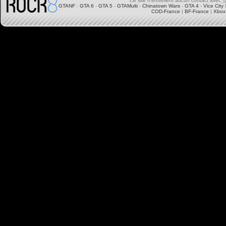
Ce site n'entretient aucun contact avec
T
GTANF
:
GTA 6
-
GTA 5
-
GTAMulti
-
Chinatown Wars
-
GTA 4
-
Vice City 
COD-France
|
BF-France
|
Xbox