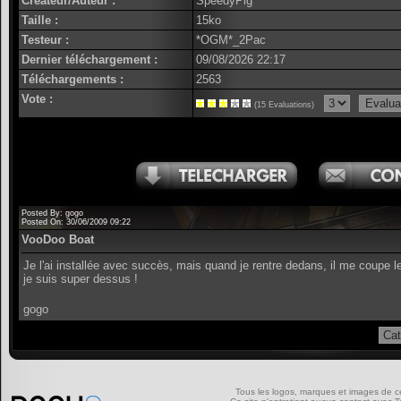
Créateur/Auteur :
SpeedyPig
Taille :
15ko
Testeur :
*OGM*_2Pac
Dernier téléchargement :
09/08/2026 22:17
Téléchargements :
2563
Vote :
(15 Evaluations)
Posted By: gogo
Posted On: 30/06/2009 09:22
VooDoo Boat
Je l'ai installée avec succès, mais quand je rentre dedans, il me coupe le
je suis super dessus !
gogo
Tous les logos, marques et images de ce s