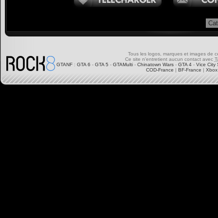
Tous les logos, marques et images de ce s
Ce site n'entretient aucun contact avec
T
GTANF
:
GTA 6
-
GTA 5
-
GTAMulti
-
Chinatown Wars
-
GTA 4
-
Vice City 
COD-France
|
BF-France
|
Xbox