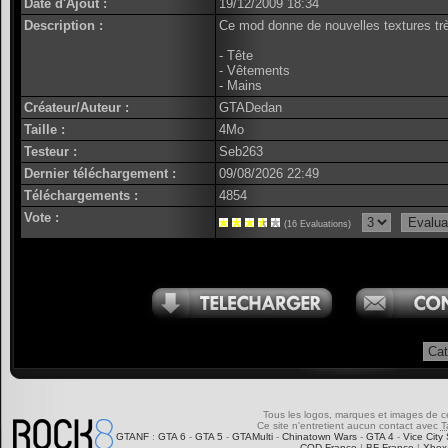
Date d'Ajout :
19/12/2009 18:34
Description :
Ce mod donne de nouvelles textures trè
- Tête
- Vêtements
- Mains
Créateur/Auteur :
GTADedan
Taille :
4Mo
Testeur :
Seb263
Dernier téléchargement :
09/08/2026 22:49
Téléchargements :
4854
Vote :
(16 Evaluations)
Tous les logos, marques et images de ce s
Ce site n'entretient aucun contact avec
T
GTANF
:
GTA 6
-
GTA 5
-
GTAMulti
-
Chinatown Wars
-
GTA 4
-
Vice City 
COD-France
|
BF-France
|
Xbox