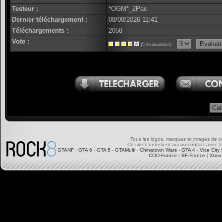
Testeur :
*OGM*_2Pac
Dernier téléchargement :
08/08/2026 11:41
Téléchargements :
2058
Vote :
(5 Evaluations)
Tous les logos, marques et images de ce s
Ce site n'entretient aucun contact avec
T
GTANF
:
GTA 6
-
GTA 5
-
GTAMulti
-
Chinatown Wars
-
GTA 4
-
Vice City 
COD-France
|
BF-France
|
Xbox