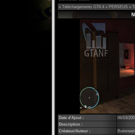
»
Téléchargements GTA 4
»
PERSEUS
»
T
N
Date d'Ajout :
06/03/200
Description :
Créateur/Auteur :
Buitenwet