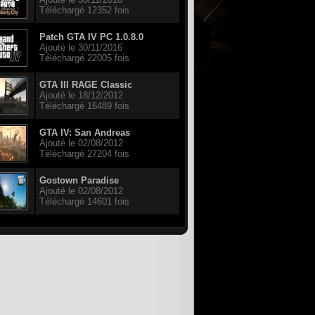
Téléchargé 12352 fois
Patch GTA IV PC 1.0.8.0
Ajouté le 30/11/2016
Téléchargé 22005 fois
GTA III RAGE Classic
Ajouté le 18/12/2012
Téléchargé 16489 fois
GTA IV: San Andreas
Ajouté le 02/08/2012
Téléchargé 27204 fois
Gostown Paradise
Ajouté le 02/08/2012
Téléchargé 14601 fois