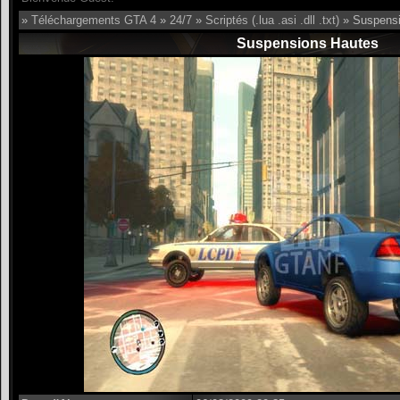
»
Téléchargements GTA 4
»
24/7
»
Scriptés (.lua .asi .dll .txt)
» Suspensi
Suspensions Hautes