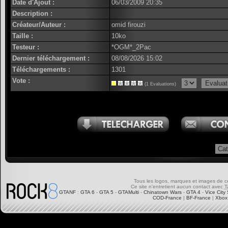
Date d'Ajout :
06/03/2009 20:35
Description :
Créateur/Auteur :
omid firouzi
Taille :
10ko
Testeur :
*OGM*_2Pac
Dernier téléchargement :
08/08/2026 15:02
Téléchargements :
1301
Vote :
(1 Evaluations)
Tous les logos, marques et images de ce s
Ce site n'entretient aucun contact avec
T
GTANF
:
GTA 6
-
GTA 5
-
GTAMulti
-
Chinatown Wars
-
GTA 4
-
Vice City 
COD-France
|
BF-France
|
Xbox