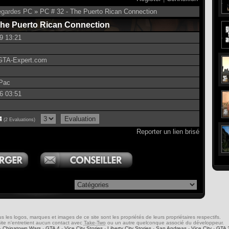
gardes PC
» PC # 32 - The Puerto Rican Connection
The Puerto Rican Connection
9 13:21
 GTA-Expert.com
Pac
6 03:51
(2 Evaluations)
Reporter un lien brisé
s les logos, marques et images de ce site sont les propriétés de leurs propriétaires respectifs.
ite n'entretient aucun contact avec
Take-Two
ou un autre quelconque associé du développeur.
-
Chinatown Wars
-
GTA 4
-
Vice City Stories
-
Liberty City Stories
-
San Andreas
-
Vice City
-
GTA 