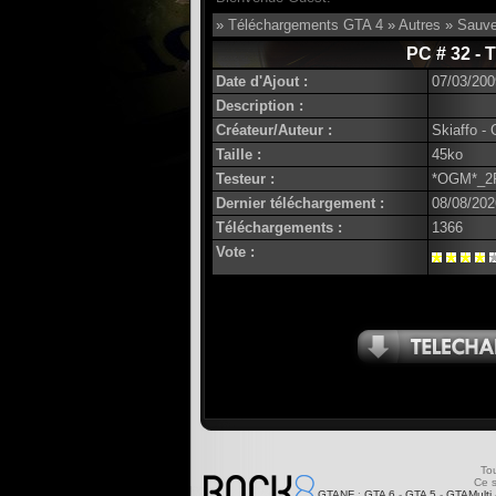
»
Téléchargements GTA 4
»
Autres
»
Sauve
PC # 32 - 
Date d'Ajout :
07/03/200
Description :
Créateur/Auteur :
Skiaffo -
Taille :
45ko
Testeur :
*OGM*_2
Dernier téléchargement :
08/08/202
Téléchargements :
1366
Vote :
Tou
Ce s
GTANF
:
GTA 6
-
GTA 5
-
GTAMulti