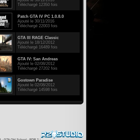
Téléchargé 12350 fois
Patch GTA IV PC 1.0.8.0
Ajouté le 30/11/2016
Téléchargé 22003 fois
GTA III RAGE Classic
Ajouté le 18/12/2012
Téléchargé 16489 fois
GTA IV: San Andreas
Ajouté le 02/08/2012
Téléchargé 27202 fois
Gostown Paradise
Ajouté le 02/08/2012
Téléchargé 14598 fois
3
-
GTA Old School
-
RDR 2
|