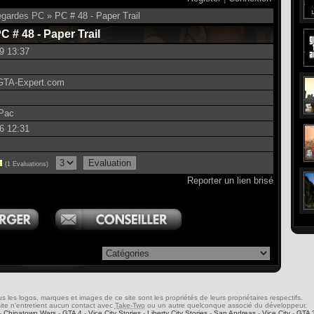
gardes PC
» PC # 48 - Paper Trail
C # 48 - Paper Trail
9 13:37
 GTA-Expert.com
Pac
6 12:31
(1 Evaluations)
Reporter un lien brisé
s les logos, marques et images de ce site sont les propriétés de leurs propriétaires respectifs.
ite n'entretient aucun contact avec
Take-Two
ou un autre quelconque associé du développeur.
-
Chinatown Wars
-
GTA 4
-
Vice City Stories
-
Liberty City Stories
-
San Andreas
-
Vice City
-
GTA 