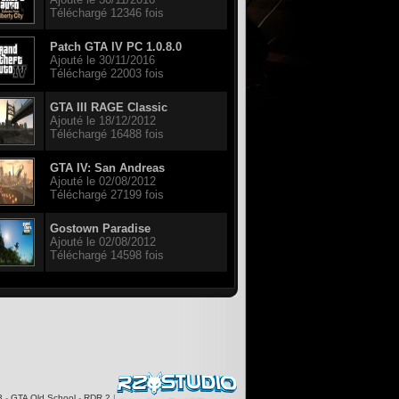
Téléchargé 12346 fois
Patch GTA IV PC 1.0.8.0
Ajouté le 30/11/2016
Téléchargé 22003 fois
GTA III RAGE Classic
Ajouté le 18/12/2012
Téléchargé 16488 fois
GTA IV: San Andreas
Ajouté le 02/08/2012
Téléchargé 27199 fois
Gostown Paradise
Ajouté le 02/08/2012
Téléchargé 14598 fois
3
-
GTA Old School
-
RDR 2
|