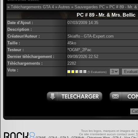
»
Téléchargements GTA 4
»
Autres
»
Sauvegardes PC
» PC # 89 - Mr. & 
PC # 89 - Mr. & Mrs. Bellic
Date d'Ajout :
07/03/2009 14:35
Description :
Créateur/Auteur :
Skiaffo - GTA-Expert.com
Taille :
45ko
Testeur :
*OGM*_2Pac
Dernier téléchargement :
09/08/2026 22:52
Téléchargements :
2282
Vote :
(5 Evaluations)
Tous les logos, marques et images de ce s
Ce site n'entretient aucun contact avec
T
GTANF
:
GTA 6
-
GTA 5
-
GTAMulti
-
Chinatown Wars
-
GTA 4
-
Vice City 