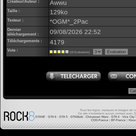
Créateur/Auteur :
Awwu
Taille :
129ko
Testeur :
*OGM*_2Pac
Dernier
09/08/2026 22:52
téléchargement :
Téléchargements :
4179
Vote :
(18 Evaluations)
Tous les logos, marques et images de ce s
Ce site n'entretient aucun contact avec
T
GTANF
:
GTA 6
-
GTA 5
-
GTAMulti
-
Chinatown Wars
-
GTA 4
-
Vice City 
COD-France
|
BF-France
|
Xbox