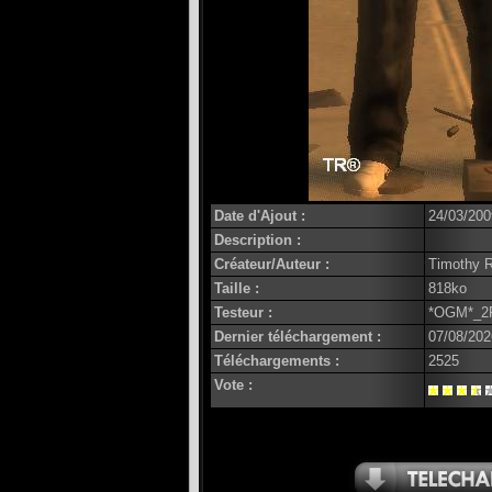
Date d'Ajout :
24/03/200
Description :
Créateur/Auteur :
Timothy 
Taille :
818ko
Testeur :
*OGM*_2
Dernier téléchargement :
07/08/202
Téléchargements :
2525
Vote :