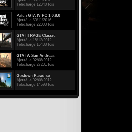
Téléchargé 12348 fois
Patch GTA IV PC 1.0.8.0
Ajouté le 30/11/2016
Téléchargé 22003 fois
GTA III RAGE Classic
Ajouté le 18/12/2012
Téléchargé 16488 fois
GTA IV: San Andreas
Ajouté le 02/08/2012
Téléchargé 27201 fois
Gostown Paradise
Ajouté le 02/08/2012
Téléchargé 14598 fois