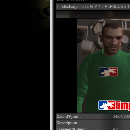
»
Téléchargements GTA 4
»
PERSEUS
»
T
Date d'Ajout :
14/04/200
Description :
Créateur/Auteur :
r0b