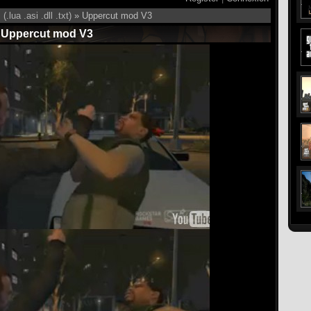
(.lua .asi .dll .txt)
» Uppercut mod V3
Uppercut mod V3