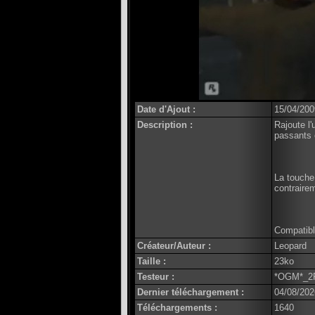
Date d'Ajout :
15/04/200
Description :
Rajoute l
passants 
La touche
contraire
Compatibl
Créateur/Auteur :
Leopard
Taille :
23ko
Testeur :
*OGM*_2
Dernier téléchargement :
04/08/202
Téléchargements :
1640