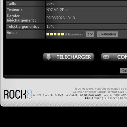
Taille :
56ko
Testeur :
*OGM*_2Pac
Dernier
09/08/2026 13:10
téléchargement :
Téléchargements :
1846
Vote :
(3 Evaluations)
Tous les logos, marques et images de ce s
Ce site n'entretient aucun contact avec
T
GTANF
:
GTA 6
-
GTA 5
-
GTAMulti
-
Chinatown Wars
-
GTA 4
-
Vice City 
COD-France
|
BF-France
|
Xbox