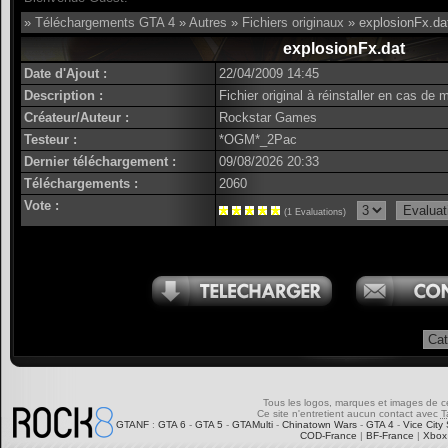
»
Téléchargements GTA 4
»
Autres
»
Fichiers originaux
» explosionFx.da
explosionFx.dat
Date d'Ajout :
22/04/2009 14:45
Description :
Fichier original à réinstaller en cas de
Créateur/Auteur :
Rockstar Games
Testeur :
*OGM*_2Pac
Dernier téléchargement :
09/08/2026 20:33
Téléchargements :
2060
Vote :
(1 Evaluations)
Tous les logos, marques et images de ce s
Ce site n'entretient aucun contact avec
T
GTANF
:
GTA 6
-
GTA 5
-
GTAMulti
-
Chinatown Wars
-
GTA 4
-
Vice City 
COD-France
|
BF-France
|
Xbox