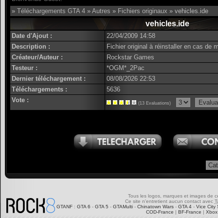
»
Téléchargements GTA 4
»
Autres
»
Fichiers originaux
» vehicles.ide
vehicles.ide
Date d'Ajout :
22/04/2009 14:58
Description :
Fichier original à réinstaller en cas de
Créateur/Auteur :
Rockstar Games
Testeur :
*OGM*_2Pac
Dernier téléchargement :
08/08/2026 22:53
Téléchargements :
5636
Vote :
(13 Evaluations)
Tous les logos, marques et images de ce s
Ce site n'entretient aucun contact avec
T
GTANF
:
GTA 6
-
GTA 5
-
GTAMulti
-
Chinatown Wars
-
GTA 4
-
Vice City 
COD-France
|
BF-France
|
Xbox