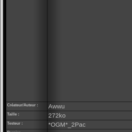
Créateur/Auteur :
Awwu
Taille :
272ko
Testeur :
*OGM*_2Pac