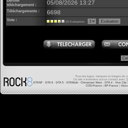
Dernier
05/08/2026 13:27
téléchargement :
Téléchargements :
6698
Vote :
(32 Evaluations)
Tous les logos, marques et images de ce s
Ce site n'entretient aucun contact avec
T
GTANF
:
GTA 6
-
GTA 5
-
GTAMulti
-
Chinatown Wars
-
GTA 4
-
Vice City 
COD-France
|
BF-France
|
Xbox