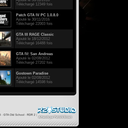
Téléchargé 12349 fois
Patch GTA IV PC 1.0.8.0
Ajouté le 30/11/2016
Téléchargé 22003 fois
GTA III RAGE Classic
Ajouté le 18/12/2012
Téléchargé 16488 fois
GTA IV: San Andreas
Ajouté le 02/08/2012
Téléchargé 27202 fois
Gostown Paradise
Ajouté le 02/08/2012
Téléchargé 14598 fois
3
-
GTA Old School
-
RDR 2
|