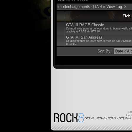
»
Téléchargements GTA 4
» View Tag: 3
Fichi
GTA III RAGE Classic
Ce mod vous permet de jouer dans la bonne vieille vill
graphique RAGE de GTA IV.
GTA IV: San Andreas
Ce mod permet de jouer dans la ville de San Andrea
IV/EFLC.
Sort By:
Tou
Ce s
GTANF
:
GTA 6
-
GTA 5
-
GTAMulti