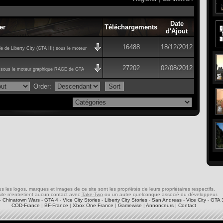
Date
er
Téléchargements
d'Ajout
16488
18/12/2012
e de Liberty City (GTA III) sous le moteur
27202
02/08/2012
s sous le moteur graphique RAGE de GTA
Order:
s les logos, marques et images de ce site sont les propriétés de leurs propriétaires respectifs.
ite n'entretient aucun contact avec
Take-Two
ou un autre quelconque associé du développeur.
-
Chinatown Wars
-
GTA 4
-
Vice City Stories
-
Liberty City Stories
-
San Andreas
-
Vice City
-
GTA 
COD-France
|
BF-France
|
Xbox One France
|
Gamewise
|
Annonceurs
|
Contact