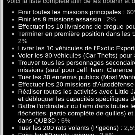
Voici la liste complète afin de les obtenir et
Finir toutes les missions principales
: 6
Finir les 9 missions assassin
: 2%
Effectuer les 10 livraisons de drogue pou
Terminer en première position dans les 
2%
Livrer les 10 véhicules de l'Exotic Expor
Voler les 30 véhicules (Car Thefts) pour
Trouver tous les personnages secondaire
missions (sauf pour Jeff, Ivan, Clarence 
Tuer les 30 ennemis publics (Most Want
Effectuer les 20 missions d'Autodéfense 
Réaliser toutes les activités avec Little 
et débloquer les capacités spécifiques 
Battre l'ordinateur ou l'ami dans toutes les
fléchettes, partie complète de quilles) et
dans QUB3D
: 5%
Tuer les 200 rats volants (Pigeons)
: 2,
Faire les 50 sauts uniques
: 2,5%