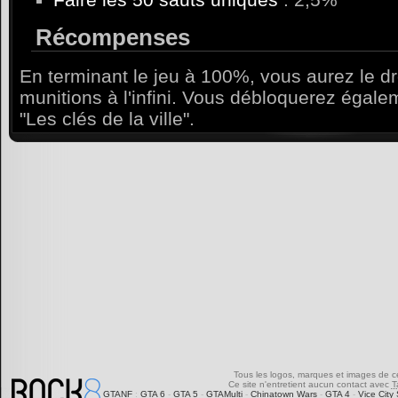
Récompenses
En terminant le jeu à 100%, vous aurez le dr
munitions à l'infini. Vous débloquerez égale
"Les clés de la ville".
Tous les logos, marques et images de ce s
Ce site n'entretient aucun contact avec
T
GTANF
:
GTA 6
-
GTA 5
-
GTAMulti
-
Chinatown Wars
-
GTA 4
-
Vice City 