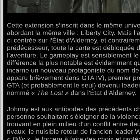
Cette extension s'inscrit dans le même univ
abordant la même ville
:
Liberty City. Mais l’
ci centrée sur l'État d'Alderney, et contraire
prédécesseur, toute la carte est débloquée 
l’aventure. Le gameplay est sensiblement l
différence la plus notable est évidemment que
incarne un nouveau protagoniste du nom de 
apparu brièvement dans GTA IV), premier pro
GTA (et probablement le seul) devenu leade
nommé
« The Lost »
dans l'État d'Alderney.
Johnny est aux antipodes des précédents ch
personne souhaitant s'éloigner de la violenc
trouvant en plein milieu d'un conflit entre d
rivaux, le nuisible retour de l'ancien leade
« Billy »
, le forcera à faire des choix et proté