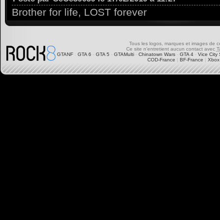
Brother for life, LOST forever
Tous les logos, marques et images de ce s
Ce site n'entretient aucun contact avec
T
GTANF
:
GTA 6
-
GTA 5
-
GTAMulti
-
Chinatown Wars
-
GTA 4
-
Vice City 
COD-France
|
BF-France
|
Xbox