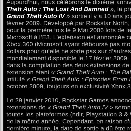
Aujourd'hui, nous célébrons le dixième anni
Theft Auto
:
The Lost And Damned
»
, la p
Grand Theft Auto IV
»
sortie il y a 10 ans jo
février 2009. Développé par Rockstar North, le
pour la première fois le 9 Mai 2006 lors de 
Microsoft à l’E3. L’extension est annoncée 
Xbox 360 (Microsoft ayant déboursé pas moi
dollars pour qu’elle ne sorte pas sur d’autres
mondialement disponible le 17 février 2009, l
dans la compilation des deux extensions de 
extension étant
« Grand Theft Auto
:
The Bal
intitulé
« Grand Theft Auto : Episodes From L
octobre 2009, toujours en exclusivité Xbox 3
Le 29 janvier 2010, Rockstar Games annonc
extensions de
« Grand Theft Auto IV »
seront
toutes les plateformes (ndlr, Playstation 3 
de la même année. Cependant, en raison d’
dernière minute, la date de sortie a dû être