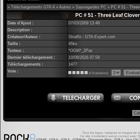
»
Téléchargements GTA 4
»
Autres
»
Sauvegardes PC
» PC # 51 - Three
PC # 51 - Three Leaf Clover
Date d'Ajout :
07/03/2009 13:48
Description :
Créateur/Auteur :
Skiaffo - GTA-Expert.com
Taille :
45ko
Testeur :
*OGM*_2Pac
Dernier téléchargement :
10/08/2026 07:58
Téléchargements :
1477
Vote :
(0 Evaluations)
Tous les logos, marques et images de ce s
Ce site n'entretient aucun contact avec
T
GTANF
:
GTA 6
-
GTA 5
-
GTAMulti
-
Chinatown Wars
-
GTA 4
-
Vice City 