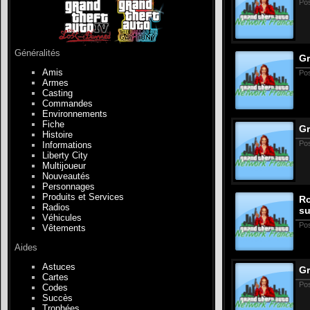
Po
Généralités
Gr
Amis
Po
Armes
Casting
Commandes
Environnements
Fiche
Gr
Histoire
Po
Informations
Liberty City
Multijoueur
Nouveautés
Personnages
Produits et Services
Ro
Radios
su
Véhicules
Po
Vêtements
Aides
Astuces
Gr
Cartes
Po
Codes
Succès
Trophées