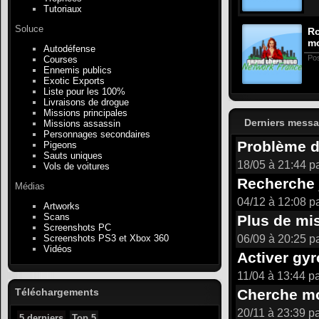
Tutoriaux
Soluce
Ro
m
Autodéfense
Po
Courses
Ennemis publics
Exotic Exports
Liste pour les 100%
Livraisons de drogue
Missions principales
Derniers messa
Missions assassin
Personnages secondaires
Problème de
Pigeons
Sauts uniques
18/05 à 21:44 p
Vols de voitures
Recherche 
Médias
04/12 à 12:08 p
Artworks
Scans
Plus de mi
Screenshots PC
06/09 à 20:25 p
Screenshots PS3 et Xbox 360
Vidéos
Activer gy
11/04 à 13:44 p
Téléchargements
Cherche m
20/11 à 23:39 p
5 derniers
Top 5