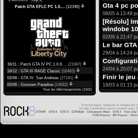
Gta 4 pc po
Patch GTA EFLC PC 1.0....
(12340)
08/05 à 13:49 p
[Résolu] I
windobe 1
02/09 à 21:47 p
Le bar GTA
29/04 à 14:24 p
Configurati
30/11 :
Patch GTA IV PC 1.0.8....
(21997)
24/04 à 20:07 p
18/12 :
GTA III RAGE Classic
(16483)
Finir le je
02/08 :
GTA IV: San Andreas
(27191)
18/03 à 01:15 p
02/08 :
Gostown Paradise
(14592)
Tous les téléchargements (1502)
Tous les logos, marques et images de ce s
Ce site n'entretient aucun contact avec
T
GTANF
:
GTA 6
-
GTA 5
-
GTAMulti
-
Chinatown Wars
-
GTA 4
-
Vice City 
COD-France
|
BF-France
|
Xbox